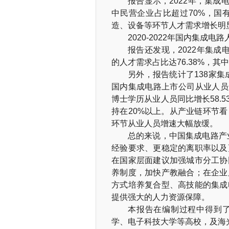
报告显示，2022年，集成
中民营企业占比超过70%，国
造、设备等环节人才需求增长明
2020-2022年国内集成电
报告还发现，2022年集
的人才需求占比达76.38%，其
另外，报告统计了138家集
国内集成电路上市公司从业人员达2
博士学历从业人员同比增长58.
持在20%以上。从产业链环节
环节从业人员增速大幅放缓。
总的来说，中国集成电路产
经验要求、更稳定的离职率以及
在国家层面建议加强城市分工协
养制度，加快产教融合；在企业
方式培养复合型、高技能的集成
提供强大的人力资源保障。
本报告在编制过程中得到
学、电子科技大学等高校，及海