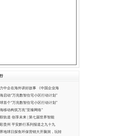
行
力中企在海外讲好故事 《中国企业海
海启动“万兆数智住宅小区行动计划”
球首个“万兆数智住宅小区行动计划”
海移动构筑万兆“至臻网络”
联轨道·创享未来 | 第七届世界智能
彩贵州 平安黔行系列报道之九十九
界地球日探鱼环保营销大开脑洞，玩转