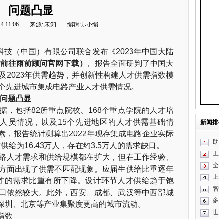
问题凸显
4 11:06
来源: 未知
编辑:乐小编
科技（中国）有限公司联合发布《2023年中国大陆
请前往雨前顾问官网下载）
。报告全面研判了中国大
状及2023年供需趋势，并创新性构建人才供需指数模
5个先进城市集成电路产业人才供需情况。
衡问题凸显
据，包括82所重点院校、168个重点学院的人才培
业人员情况，以及15个先进地区的人才供需基础情
新闻排
素，报告统计测算出2022年现存集成电路企业实际
助
供给为16.43万人，存在约3.5万人的需求缺口。
上
路人才需求和供给规模都在扩大，但在工作经验、
全
方面出现了供需不匹配现象。应届生供给比重逐年
上
才的需求比重有所下降。设计环节人才供给趋于饱
智
口依然较大。此外，西安、成都、武汉等中西部城
多
深圳、北京等产业集聚度更高的城市流动。
世
指数