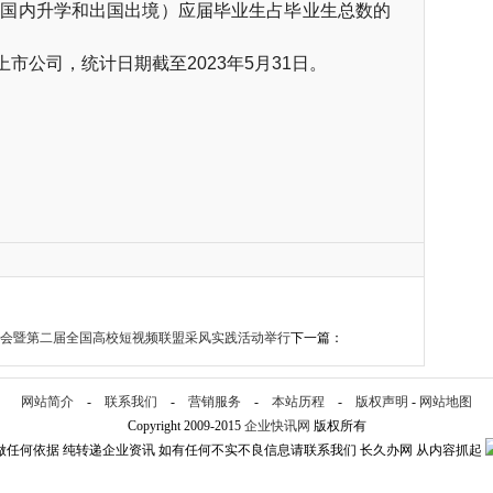
包括国内升学和出国出境）应届毕业生占毕业生总数的
股上市公司，统计日期截至2023年5月31日。
讨会暨第二届全国高校短视频联盟采风实践活动举行
下一篇：
网站简介
-
联系我们
-
营销服务
-
本站历程
-
版权声明
-
网站地图
Copyright 2009-2015
企业快讯网
版权所有
做任何依据 纯转递企业资讯 如有任何不实不良信息请联系我们 长久办网 从内容抓起