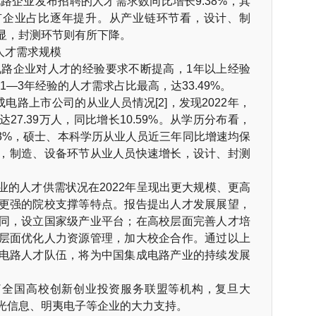
电路企业发布招聘的人才需求数同比增长9.38%，其
有企业占比逐年提升。从产业链环节看，设计、制
显，封测环节则有所下降。
路人才需求规模
成电路企业对人才的经验要求不断提高，1年以上经验
中1—3年经验的人才需求占比最高，达33.49%。
成电路上市公司的从业人员情况[2]，发现2022年，
7.39万人，同比增长10.59%。从学历分布看，
53%，硕士、本科学历从业人员近三年同比增速均保
看，制造、设备环节从业人员快速增长，设计、封测
业的人才供需状况在2022年呈现出更大规模、更高
更强的院校支撑等特点。报告提出人才发展展望，
同，设立国家级产业平台；在高校层面完善人才培
层面优化人力资源管理，加大校企合作。通过以上
电路人才队伍，将为中国集成电路产业的持续发展
了全国高校创新创业投资服务联盟等机构，复旦大
光信息、明夷电子等企业的大力支持。